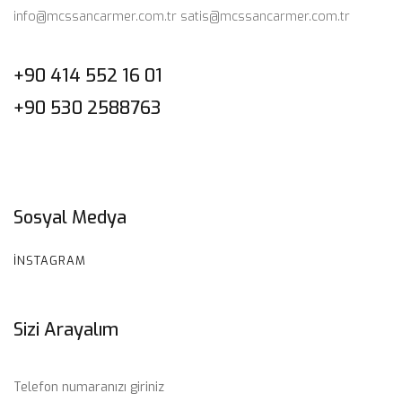
info@mcssancarmer.com.tr
satis@mcssancarmer.com.tr
+90 414 552 16 01
+90 530 2588763
Sosyal Medya
INSTAGRAM
Sizi Arayalım