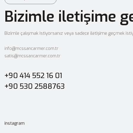
Bizimle iletişime g
Bizimle çalışmak istiyorsanız veya sadece iletişime geçmek is
info@mcssancarmer.com.tr
satis@mcssancarmer.com.tr
+90 414 552 16 01
+90 530 2588763
instagram