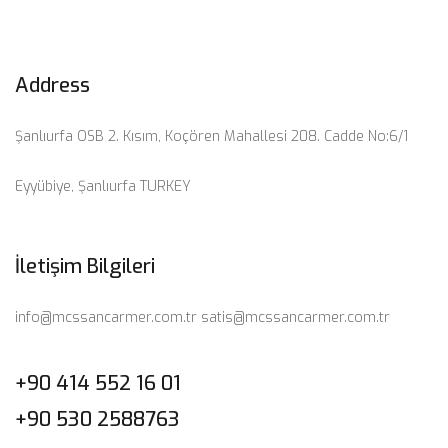
Address
Şanlıurfa OSB 2. Kısım, Koçören Mahallesi 208. Cadde No:6/1
Eyyübiye, Şanlıurfa TURKEY
İletişim Bilgileri
info@mcssancarmer.com.tr
satis@mcssancarmer.com.tr
+90 414 552 16 01
+90 530 2588763