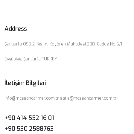
Address
Şanlıurfa OSB 2. Kısım, Koçören Mahallesi 208. Cadde No:6/1
Eyyübiye, Şanlıurfa TURKEY
İletişim Bilgileri
info@mcssancarmer.com.tr
satis@mcssancarmer.com.tr
+90 414 552 16 01
+90 530 2588763