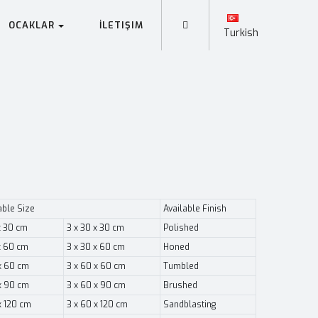
OCAKLAR
İLETIŞIM
Turkish
able Size
Available Finish
x 30 cm
3 x 30 x 30 cm
Polished
x 60 cm
3 x 30 x 60 cm
Honed
x 60 cm
3 x 60 x 60 cm
Tumbled
x 90 cm
3 x 60 x 90 cm
Brushed
x 120 cm
3 x 60 x 120 cm
Sandblasting